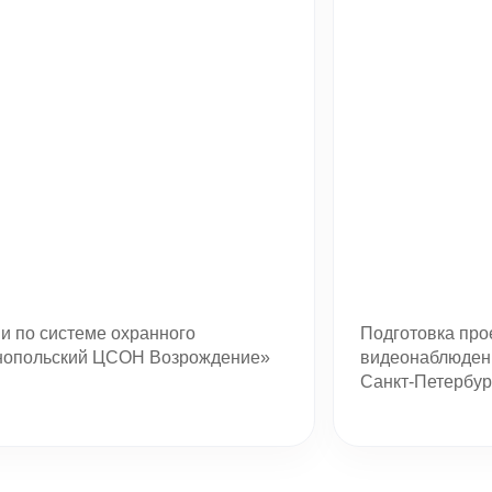
и по системе охранного
Подготовка про
ГУП «Горинжиниринг»
нопольский ЦСОН Возрождение»
видеонаблюдени
Проект: система видеонаблюдения в
Санкт-Петербур
административном здании