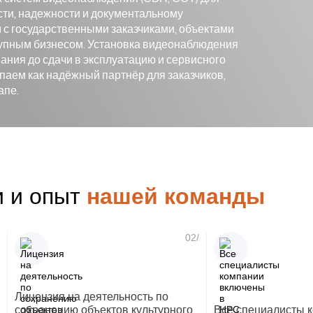
сти, надежности и документальному
с государственными заказчиками, объектами
упным бизнесом. Установка видеонаблюдения
вания до сдачи в эксплуатацию и сервисного
аем как надёжный партнёр для заказчиков,
апе.
и и опыт
нашей команды
02/
Лицензия на деятельность по
сохранению объектов культурного
Все специалисты 