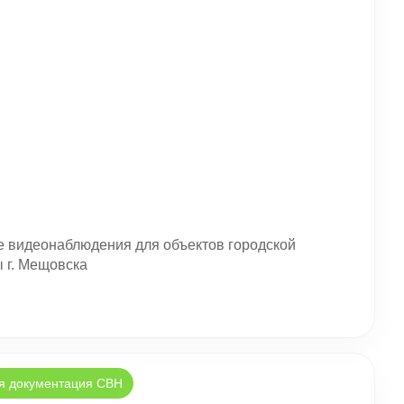
 видеонаблюдения для объектов городской
 г. Мещовска
я документация СВН