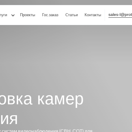
sales-l@pro
луги
Проекты
Гос.заказ
Статьи
Контакты
овка камер
ия
ж систем видеонаблюдения (СВН, СОТ) для